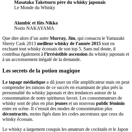
Masataka Taketsuru père du whisky japonais
Le Monde du Whisky
Alambic et fûts Nikka
Norio NAKAYAMA
Que dire alors d’un autre
Murray, Jim
, qui consacra le Yamazaki
Sherry Cask 2013
meilleur whisky de l’année 2015
tout en
excluant tout whisky écossais de son top 5. Sans nul doute, il
contribua également à
l’irrésistible ascension
du whisky japonais et
à un accroissement inégalé de la demande.
Les secrets de la potion magique
Le tapage médiatique
a dû jouer un rôle amplificateur mais on peut
comprendre les raisons de ce succès en examinant de plus près la
personnalité du whisky japonais et des tendances autour de la
consommation de notre spiritueux favori. Les consommateurs de
whisky sont de plus en plus
jeunes
et un nouveau
public féminin
entre en scène. Il s’ensuit des modes de consommation plus
décontractés
, moins figés dans les codes ancestraux que ceux du
whisky écossais.
Le whisky a largement conquis les amateurs de cocktails et le Japon