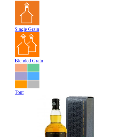
Single Grain
Blended Grain
Tout