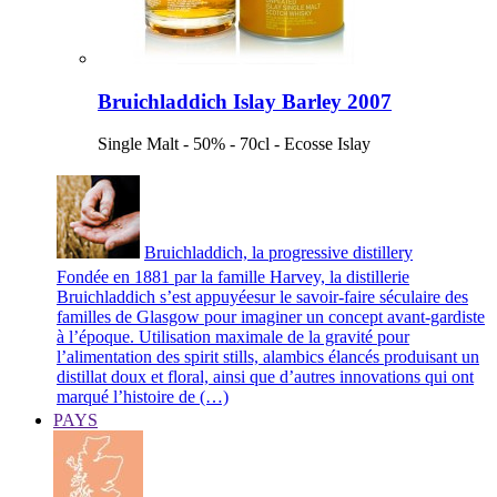
Bruichladdich Islay Barley 2007
Single Malt - 50% - 70cl - Ecosse Islay
Bruichladdich, la progressive distillery
Fondée en 1881 par la famille Harvey, la distillerie
Bruichladdich s’est appuyéesur le savoir-faire séculaire des
familles de Glasgow pour imaginer un concept avant-gardiste
à l’époque. Utilisation maximale de la gravité pour
l’alimentation des spirit stills, alambics élancés produisant un
distillat doux et floral, ainsi que d’autres innovations qui ont
marqué l’histoire de (…)
PAYS