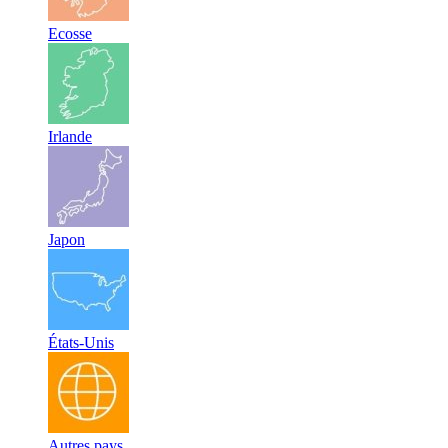
Ecosse
Irlande
Japon
États-Unis
Autres pays