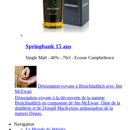
Springbank 15 ans
Single Malt - 46% - 70cl - Ecosse Campbeltown
Dégustation-voyage à Bruichladdich avec Jim
McEwan
Dégustation-voyage à la découverte de la gamme
Bruichladdich en compagnie de Jim McEwan, l'âme de la
distillerie et de Donald MacKenzie ambassadeur de la
maison Dugas.
Navigation
Le Monde du Whisky