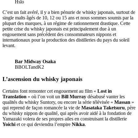
Hslo
C’est un fait avéré, il y a bien pénurie de whisky japonais, surtout de
single malts âgés de 10, 12 ou 15 ans et nous sommes soumis par la
plupart des marques, à un régime de rationnement drastique. Cette
petite crise du whisky japonais est principalement due à un
engouement sans précédent des consommateurs nippons et
internationaux pour la production des distilleries du pays du soleil
levant.
Bar Midway Osaka
BBOLTandK2
L’ascension du whisky japonais
Certains font remonter cet engouement au film «
Lost in
Translation
» où l’on voit un
Bill Murray
désabusé vanter les
qualités du whisky Suntory, ou encore la série télévisée «
Massan
»
qui reprend de façon romancée la vie de
Masataka Taketsuru
, père
du whisky nippon de qualité, qui après avoir aidé à la fondation de
Yamazaki volera de ses propres ailes en construisant la distillerie
Yoichi
et ce qui deviendra l’empire
Nikka
.