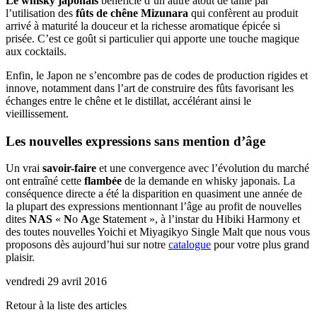
Le whisky japonais
bénéficie d’un autre atout de taille par
l’utilisation des
fûts de chêne Mizunara
qui confèrent au produit
arrivé à maturité la douceur et la richesse aromatique épicée si
prisée. C’est ce goût si particulier qui apporte une touche magique
aux cocktails.
Enfin, le Japon ne s’encombre pas de codes de production rigides et
innove, notamment dans l’art de construire des fûts favorisant les
échanges entre le chêne et le distillat, accélérant ainsi le
vieillissement.
Les nouvelles expressions sans mention d’âge
Un vrai
savoir-faire
et une convergence avec l’évolution du marché
ont entraîné cette
flambée
de la demande en whisky japonais. La
conséquence directe a été la disparition en quasiment une année de
la plupart des expressions mentionnant l’âge au profit de nouvelles
dites
NAS
«
N
o
A
ge
S
tatement », à l’instar du Hibiki Harmony et
des toutes nouvelles Yoichi et Miyagikyo Single Malt que nous vous
proposons dès aujourd’hui sur notre
catalogue
pour votre plus grand
plaisir.
vendredi 29 avril 2016
Retour à la liste des articles