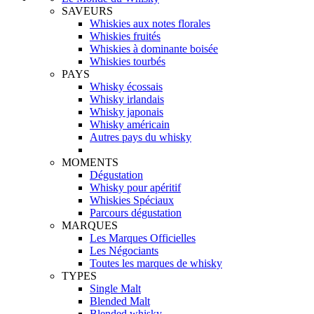
SAVEURS
Whiskies aux notes florales
Whiskies fruités
Whiskies à dominante boisée
Whiskies tourbés
PAYS
Whisky écossais
Whisky irlandais
Whisky japonais
Whisky américain
Autres pays du whisky
MOMENTS
Dégustation
Whisky pour apéritif
Whiskies Spéciaux
Parcours dégustation
MARQUES
Les Marques Officielles
Les Négociants
Toutes les marques de whisky
TYPES
Single Malt
Blended Malt
Blended whisky