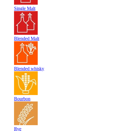
Single Malt
Blended Malt
Blended whisky
Bourbon
Rye