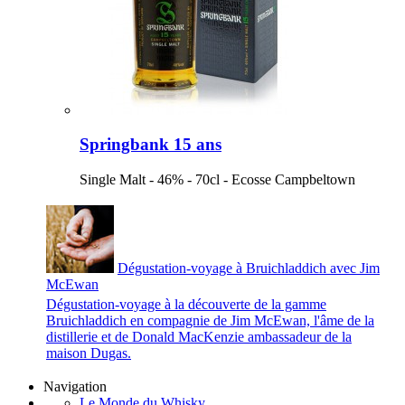
Springbank 15 ans
Single Malt - 46% - 70cl - Ecosse Campbeltown
Dégustation-voyage à Bruichladdich avec Jim
McEwan
Dégustation-voyage à la découverte de la gamme
Bruichladdich en compagnie de Jim McEwan, l'âme de la
distillerie et de Donald MacKenzie ambassadeur de la
maison Dugas.
Navigation
Le Monde du Whisky