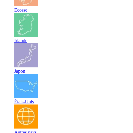
Ecosse
Irlande
Japon
États-Unis
Autres pays