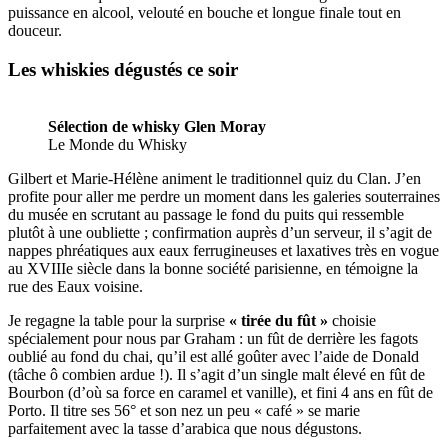
puissance en alcool, velouté en bouche et longue finale tout en
douceur.
Les whiskies dégustés ce soir
Sélection de whisky Glen Moray
Le Monde du Whisky
Gilbert et Marie-Hélène animent le traditionnel quiz du Clan. J’en
profite pour aller me perdre un moment dans les galeries souterraines
du musée en scrutant au passage le fond du puits qui ressemble
plutôt à une oubliette ; confirmation auprès d’un serveur, il s’agit de
nappes phréatiques aux eaux ferrugineuses et laxatives très en vogue
au XVIIIe siècle dans la bonne société parisienne, en témoigne la
rue des Eaux voisine.
Je regagne la table pour la surprise
« tirée du fût »
choisie
spécialement pour nous par Graham : un fût de derrière les fagots
oublié au fond du chai, qu’il est allé goûter avec l’aide de Donald
(tâche ô combien ardue !). Il s’agit d’un single malt élevé en fût de
Bourbon (d’où sa force en caramel et vanille), et fini 4 ans en fût de
Porto. Il titre ses 56° et son nez un peu « café » se marie
parfaitement avec la tasse d’arabica que nous dégustons.