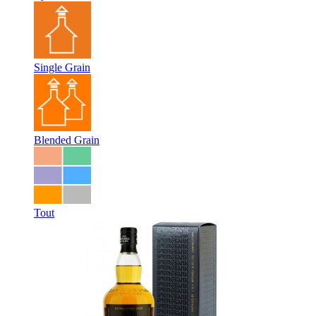
Single Grain
Blended Grain
Tout