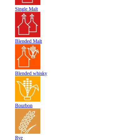
Single Malt
Blended Malt
Blended whisky
Bourbon
Rye