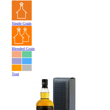
Single Grain
Blended Grain
Tout