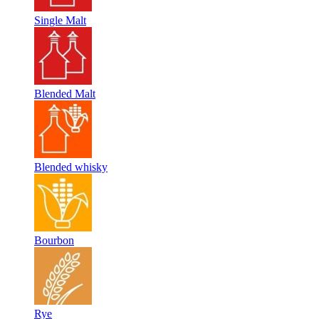
Single Malt
Blended Malt
Blended whisky
Bourbon
Rye