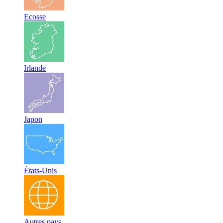
Ecosse
Irlande
Japon
États-Unis
Autres pays