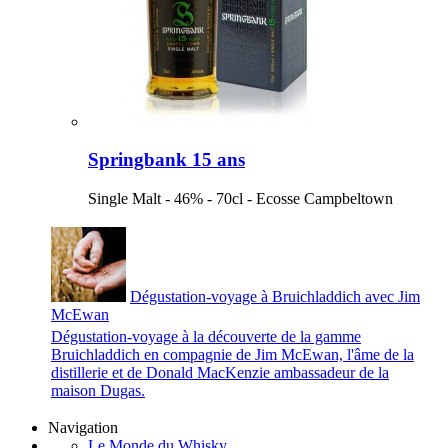
Springbank 15 ans
Single Malt - 46% - 70cl - Ecosse Campbeltown
Dégustation-voyage à Bruichladdich avec Jim
McEwan
Dégustation-voyage à la découverte de la gamme
Bruichladdich en compagnie de Jim McEwan, l'âme de la
distillerie et de Donald MacKenzie ambassadeur de la
maison Dugas.
Navigation
Le Monde du Whisky