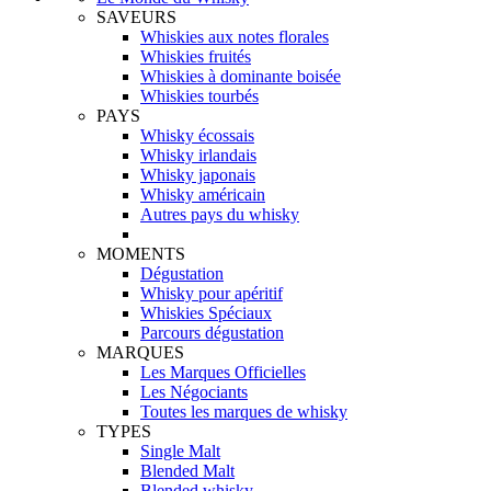
SAVEURS
Whiskies aux notes florales
Whiskies fruités
Whiskies à dominante boisée
Whiskies tourbés
PAYS
Whisky écossais
Whisky irlandais
Whisky japonais
Whisky américain
Autres pays du whisky
MOMENTS
Dégustation
Whisky pour apéritif
Whiskies Spéciaux
Parcours dégustation
MARQUES
Les Marques Officielles
Les Négociants
Toutes les marques de whisky
TYPES
Single Malt
Blended Malt
Blended whisky