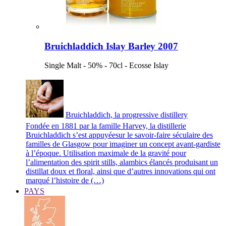
Bruichladdich Islay Barley 2007
Single Malt - 50% - 70cl - Ecosse Islay
Bruichladdich, la progressive distillery
Fondée en 1881 par la famille Harvey, la distillerie
Bruichladdich s’est appuyéesur le savoir-faire séculaire des
familles de Glasgow pour imaginer un concept avant-gardiste
à l’époque. Utilisation maximale de la gravité pour
l’alimentation des spirit stills, alambics élancés produisant un
distillat doux et floral, ainsi que d’autres innovations qui ont
marqué l’histoire de (…)
PAYS