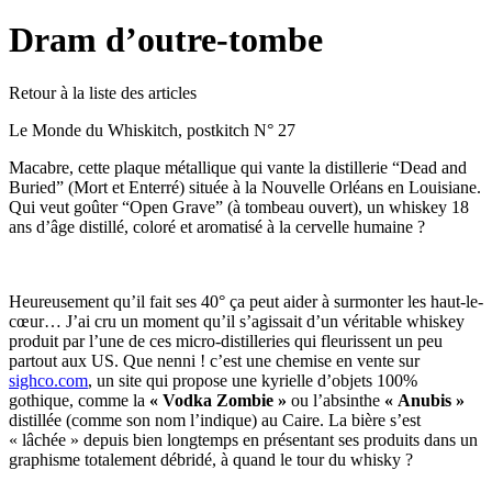
Dram d’outre-tombe
Retour à la liste des articles
Le Monde du Whiskitch, postkitch N° 27
Macabre, cette plaque métallique qui vante la distillerie “Dead and
Buried” (Mort et Enterré) située à la Nouvelle Orléans en Louisiane.
Qui veut goûter “Open Grave” (à tombeau ouvert), un whiskey 18
ans d’âge distillé, coloré et aromatisé à la cervelle humaine ?
Heureusement qu’il fait ses 40° ça peut aider à surmonter les haut-le-
cœur… J’ai cru un moment qu’il s’agissait d’un véritable whiskey
produit par l’une de ces micro-distilleries qui fleurissent un peu
partout aux US. Que nenni ! c’est une chemise en vente sur
sighco.com
, un site qui propose une kyrielle d’objets 100%
gothique, comme la
« Vodka Zombie »
ou l’absinthe
« Anubis »
distillée (comme son nom l’indique) au Caire. La bière s’est
« lâchée » depuis bien longtemps en présentant ses produits dans un
graphisme totalement débridé, à quand le tour du whisky ?