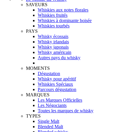
SAVEURS
Whiskies aux notes florales
Whiskies fruités
Whiskies à dominante boisée
Whiskies tourbés
PAYS
Whisky écossais
Whisky irlandais
Whisky japonais
Whisky américain
Autres pays du whisky
MOMENTS
Dégustation
Whisky pour apéritif
Whiskies Spéciaux
Parcours dégustation
MARQUES
Les Marques Officielles
Les Négociants
Toutes les marques de whisky
TYPES
Single Malt
Blended Malt
Blended whisky