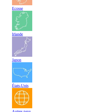
Ecosse
Irlande
Japon
États-Unis
Autres pays