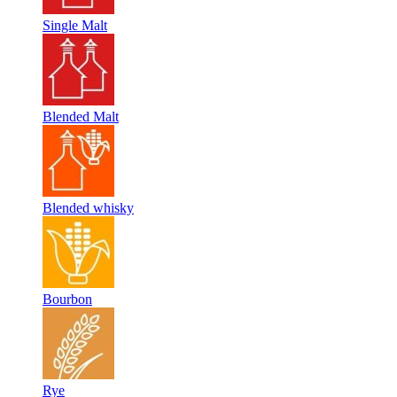
Single Malt
Blended Malt
Blended whisky
Bourbon
Rye