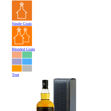
Single Grain
Blended Grain
Tout