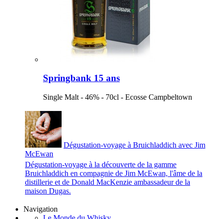
Springbank 15 ans
Single Malt - 46% - 70cl - Ecosse Campbeltown
Dégustation-voyage à Bruichladdich avec Jim
McEwan
Dégustation-voyage à la découverte de la gamme
Bruichladdich en compagnie de Jim McEwan, l'âme de la
distillerie et de Donald MacKenzie ambassadeur de la
maison Dugas.
Navigation
Le Monde du Whisky