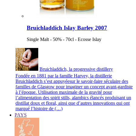
Bruichladdich Islay Barley 2007
Single Malt - 50% - 70cl - Ecosse Islay
Bruichladdich, la progressive distillery
Fondée en 1881 par la famille Harvey, la distillerie
Bruichladdich s’est appuyéesur le savoir-faire séculaire des
familles de Glasgow pour imaginer un concept avant-gardiste
à l’époque. Utilisation maximale de la gravité pour
l’alimentation des spirit stills, alambics élancés produisant un
distillat doux et floral, ainsi que d’autres innovations qui ont
marqué l’histoire de (…)
PAYS