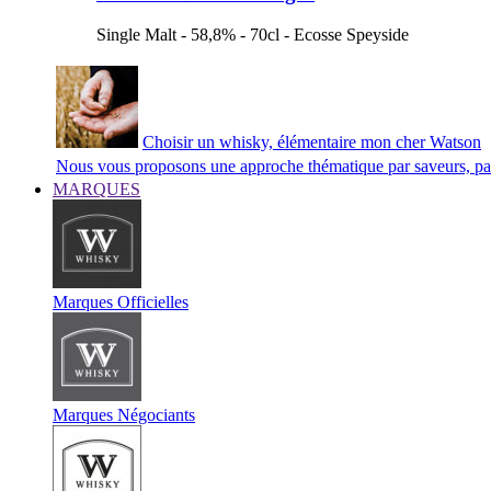
Single Malt - 58,8% - 70cl - Ecosse Speyside
Choisir un whisky, élémentaire mon cher Watson
Nous vous proposons une approche thématique par saveurs, par 
MARQUES
Marques Officielles
Marques Négociants