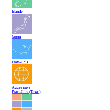
Irlande
Japon
États-Unis
Autres pays
Etats-Unis (Texas)