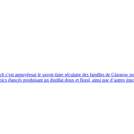
ich s’est appuyéesur le savoir-faire séculaire des familles de Glasgow p
mbics élancés produisant un distillat doux et floral, ainsi que d’autres i