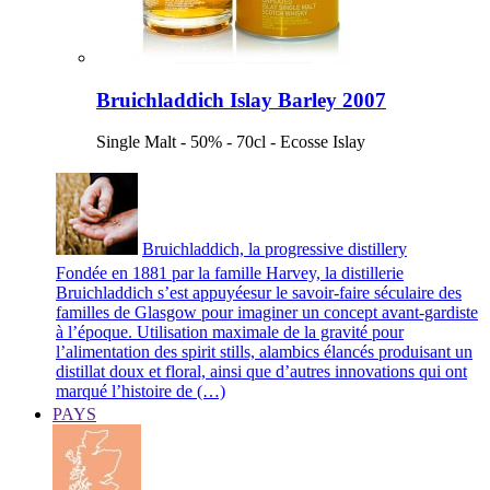
Bruichladdich Islay Barley 2007
Single Malt - 50% - 70cl - Ecosse Islay
Bruichladdich, la progressive distillery
Fondée en 1881 par la famille Harvey, la distillerie
Bruichladdich s’est appuyéesur le savoir-faire séculaire des
familles de Glasgow pour imaginer un concept avant-gardiste
à l’époque. Utilisation maximale de la gravité pour
l’alimentation des spirit stills, alambics élancés produisant un
distillat doux et floral, ainsi que d’autres innovations qui ont
marqué l’histoire de (…)
PAYS