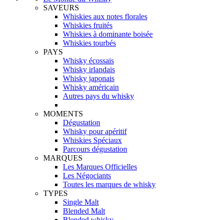
SAVEURS
Whiskies aux notes florales
Whiskies fruités
Whiskies à dominante boisée
Whiskies tourbés
PAYS
Whisky écossais
Whisky irlandais
Whisky japonais
Whisky américain
Autres pays du whisky
MOMENTS
Dégustation
Whisky pour apéritif
Whiskies Spéciaux
Parcours dégustation
MARQUES
Les Marques Officielles
Les Négociants
Toutes les marques de whisky
TYPES
Single Malt
Blended Malt
Blended whisky