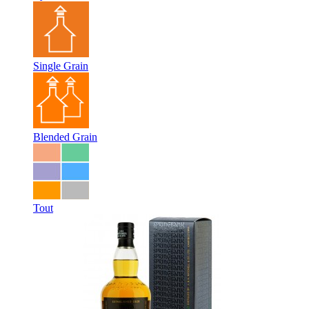
Single Grain
Blended Grain
Tout