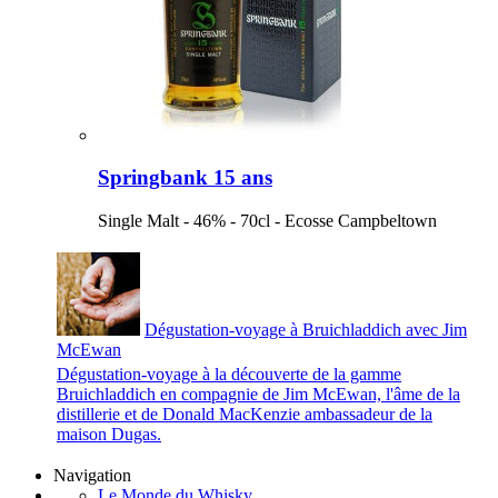
Springbank 15 ans
Single Malt - 46% - 70cl - Ecosse Campbeltown
Dégustation-voyage à Bruichladdich avec Jim
McEwan
Dégustation-voyage à la découverte de la gamme
Bruichladdich en compagnie de Jim McEwan, l'âme de la
distillerie et de Donald MacKenzie ambassadeur de la
maison Dugas.
Navigation
Le Monde du Whisky