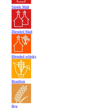
Single Malt
Blended Malt
Blended whisky
Bourbon
Rye