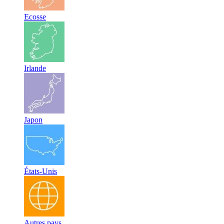
Ecosse
Irlande
Japon
États-Unis
Autres pays