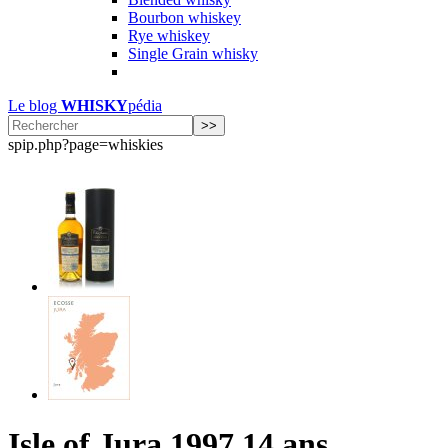
Bourbon whiskey
Rye whiskey
Single Grain whisky
Le blog
WHISKY
pédia
spip.php?page=whiskies
Isle of Jura 1997 14 ans