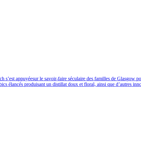
ich s’est appuyéesur le savoir-faire séculaire des familles de Glasgow p
mbics élancés produisant un distillat doux et floral, ainsi que d’autres i