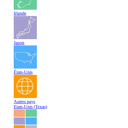
Irlande
Japon
États-Unis
Autres pays
Etats-Unis (Texas)