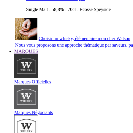
Single Malt - 58,8% - 70cl - Ecosse Speyside
Choisir un whisky, élémentaire mon cher Watson
Nous vous proposons une approche thématique par saveurs, par 
MARQUES
Marques Officielles
Marques Négociants