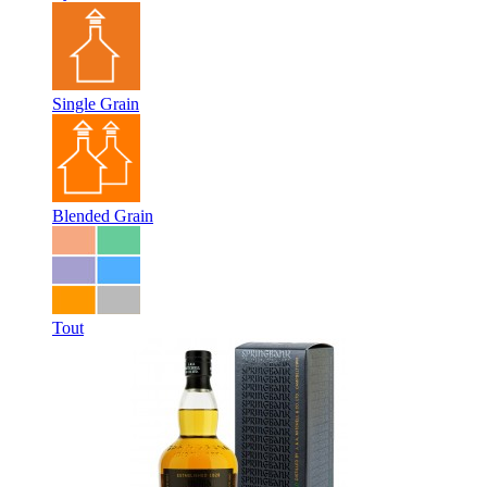
Single Grain
Blended Grain
Tout