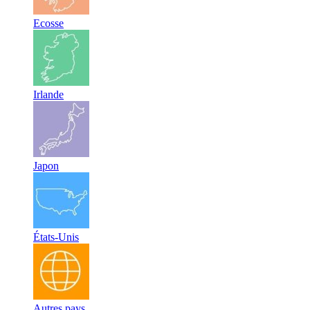
Ecosse
Irlande
Japon
États-Unis
Autres pays