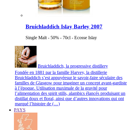
Bruichladdich Islay Barley 2007
Single Malt - 50% - 70cl - Ecosse Islay
Bruichladdich, la progressive distillery
Fondée en 1881 par la famille Harvey, la distillerie
Bruichladdich s’est appuyéesur le savoir-faire séculaire des
familles de Glasgow pour imaginer un concept avant-gardiste
à l’époque. Utilisation maximale de la gravité pour
l’alimentation des spirit stills, alambics élancés produisant un
distillat doux et floral, ainsi que d’autres innovations qui ont
marqué l’histoire de (…)
PAYS