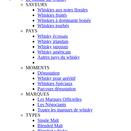
SAVEURS
Whiskies aux notes florales
Whiskies fruités
Whiskies à dominante boisée
Whiskies tourbés
PAYS
Whisky écossais
Whisky irlandais
Whisky japonais
Whisky américain
Autres pays du whisky
MOMENTS
Dégustation
Whisky pour apéritif
Whiskies Spéciaux
Parcours dégustation
MARQUES
Les Marques Officielles
Les Négociants
Toutes les marques de whisky
TYPES
Single Malt
Blended Malt
Blended whisky