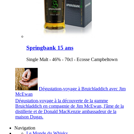
Springbank 15 ans
Single Malt - 46% - 70cl - Ecosse Campbeltown
Dégustation-voyage à Bruichladdich avec Jim
McEwan
Dégustation-voyage à la découverte de la gamme
Bruichladdich en compagnie de Jim McEwan, l'âme de la
distillerie et de Donald MacKenzie ambassadeur de la
maison Dugas.
Navigation
Le Monde du Whisky