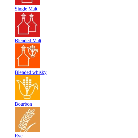
Single Malt
Blended Malt
Blended whisky
Bourbon
Rye